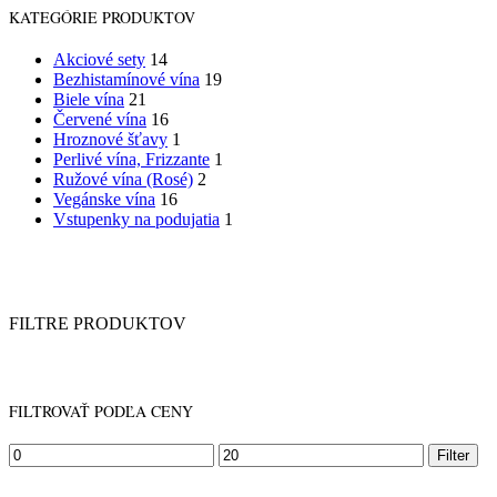
KATEGÓRIE PRODUKTOV
Akciové sety
14
Bezhistamínové vína
19
Biele vína
21
Červené vína
16
Hroznové šťavy
1
Perlivé vína, Frizzante
1
Ružové vína (Rosé)
2
Vegánske vína
16
Vstupenky na podujatia
1
FILTRE PRODUKTOV
FILTROVAŤ PODĽA CENY
Minimálna
Maximálna
Filter
cena
cena