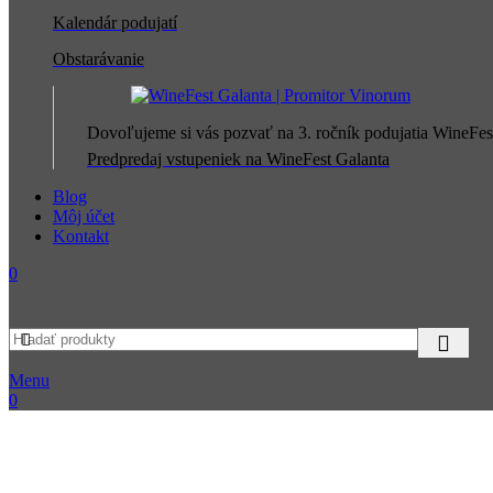
Kalendár podujatí
Obstarávanie
Dovoľujeme si vás pozvať na 3. ročník podujatia WineFes
Predpredaj vstupeniek na WineFest Galanta
Blog
Môj účet
Kontakt
0
Menu
0