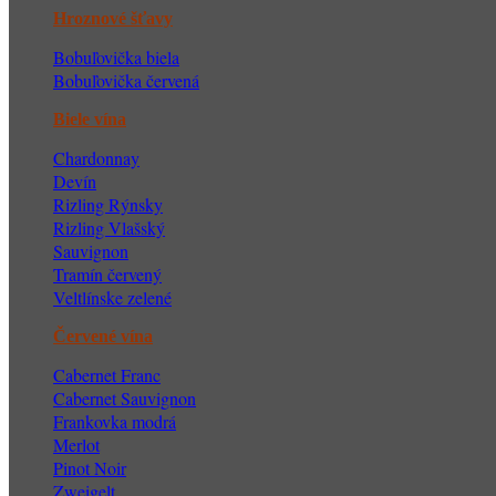
Hroznové šťavy
Bobuľovička biela
Bobuľovička červená
Biele vína
Chardonnay
Devín
Ri
zling Rýnsky
Rizling Vlašský
Sauvignon
Tramín červený
Veltlínske zelené
Červené vína
Cabernet Franc
Cabernet Sauvignon
Frankovka modrá
Merlot
Pinot Noir
Zweigelt