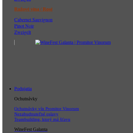
Ružové vína / Rosé
Cabernet Sauvignon
Pinot Noir
Zweigelt
Podujatia
Ochutnávky
Ochutnávky vín Promitor Vinorum
Nezabudnuteľné oslavy
Teambuilding, ktorý má šťavu
WineFest Galanta