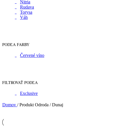
Nitria
Rudava
Torysa
Váh
PODĽA FARBY
Červené víno
FILTROVAŤ PODĽA
Exclusive
Domov
/
Produkt Odroda
/
Dunaj