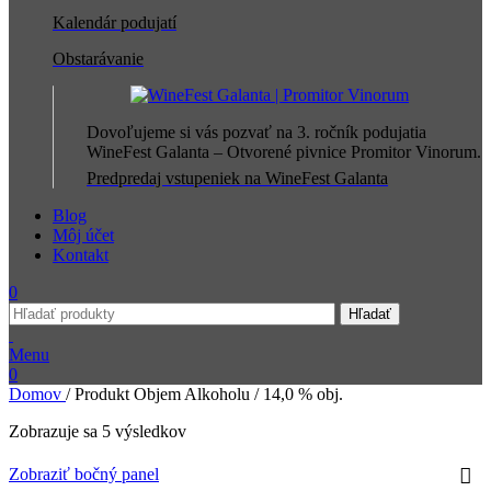
Kalendár podujatí
Obstarávanie
Dovoľujeme si vás pozvať na 3. ročník podujatia
WineFest Galanta – Otvorené pivnice Promitor Vinorum.
Predpredaj vstupeniek na WineFest Galanta
Blog
Môj účet
Kontakt
0
Hľadať
Menu
0
Domov
/
Produkt Objem Alkoholu
/
14,0 % obj.
Zobrazuje sa 5 výsledkov
Zobraziť bočný panel