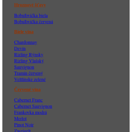
Hroznové šťavy
Bobuľovička biela
Bobuľovička červená
Biele vína
Chardonnay
Devín
Ri
zling Rýnsky
Rizling Vlašský
Sauvignon
Tramín červený
Veltlínske zelené
Červené vína
Cabernet Franc
Cabernet Sauvignon
Frankovka modrá
Merlot
Pinot Noir
Zweigelt