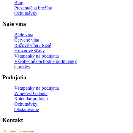
Blog
Prezentačná brožúra
Ochutnávky
Naše vína
Biele vína
Červené vína
Ružové vína / Rosé
Hroznové šťavy
Vstupenky na podujatia
Všeobecné obchodné podmienky
Cookies
Podujatia
Vstupenky na podujatia
WineFest Galanta
Kalendár podujatí
Ochutnávky
Obstarávanie
Kontakt
Promitor Vinorum