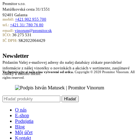
Promitor s.r.o.
Matúškovská cesta 31/1551
92401 Galanta
mobil:
+421 902 955 700
tel.:
+421 31/ 780 76 80
email:
vinorum@promitor.sk
IČO:
36 275 531
IČ DPH:
SK2022064429
Newsletter
Pridaním Vašej e-mailovej adresy do našej databázy získate pravidelné
informácie z nášej vinotéky o novinkách a akciách v sortimente, zaujímavé
Vychutnávajte si naše vína vytvorené od srdca.
Copyright © 2020 Promitor Vinorum. All
články a mnoho iného.
rights reserved.
Hľadať
O nás