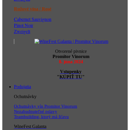
Ružové vína / Rosé
Cabernet Sauvignon
Pinot Noir
Zweigelt
Otvorené pivnice
Promitor Vinorum
8. júna 2024
Vstupenky
"
KÚPIŤ TU
"
Podujatia
Ochutnávky
Ochutnávky vín Promitor Vinorum
Nezabudnuteľné oslavy
Teambuilding, ktorý má šťavu
WineFest Galanta