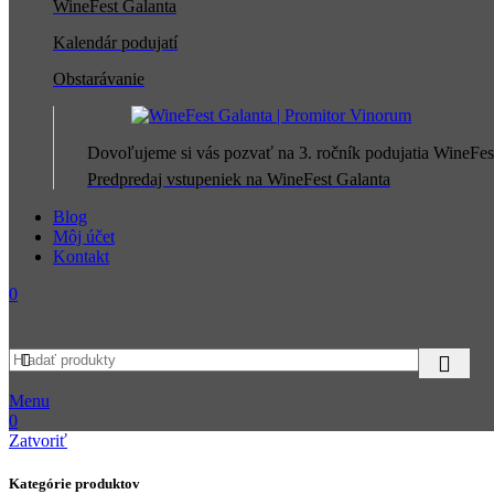
WineFest Galanta
Kalendár podujatí
Obstarávanie
Dovoľujeme si vás pozvať na 3. ročník podujatia WineFes
Predpredaj vstupeniek na WineFest Galanta
Blog
Môj účet
Kontakt
0
Menu
0
Zatvoriť
Kategórie produktov