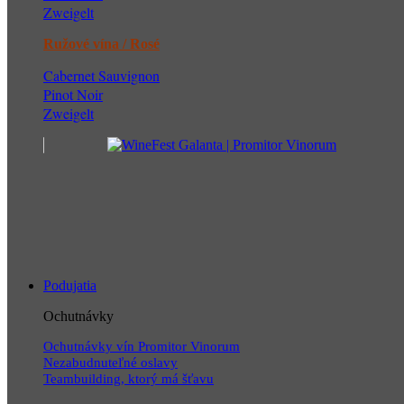
Zweigelt
Ružové vína / Rosé
Cabernet Sauvignon
Pinot Noir
Zweigelt
Podujatia
Ochutnávky
Ochutnávky vín Promitor Vinorum
Nezabudnuteľné oslavy
Teambuilding, ktorý má šťavu