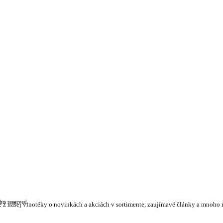
ts reserved.
ie z nášej vinotéky o novinkách a akciách v sortimente, zaujímavé články a mnoho 