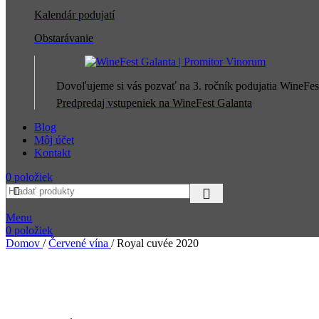
Kalendár podujatí
Obstarávanie
Dovoľujeme si vás pozvať na 3. ročník podujatia WineFes
Predpredaj vstupeniek na WineFest Galanta
Blog
Môj účet
Kontakt
0
položiek
Menu
0
položiek
Domov
/
Červené vína
/
Royal cuvée 2020