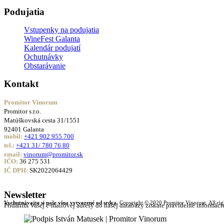
Podujatia
Vstupenky na podujatia
WineFest Galanta
Kalendár podujatí
Ochutnávky
Obstarávanie
Kontakt
Promitor Vinorum
Promitor s.r.o.
Matúškovská cesta 31/1551
92401 Galanta
mobil:
+421 902 955 700
tel.:
+421 31/ 780 76 80
email:
vinorum@promitor.sk
IČO:
36 275 531
IČ DPH:
SK2022064429
Newsletter
Vychutnávajte si naše vína vytvorené od srdca.
Copyright © 2020 Promitor Vinorum. All righ
Pridaním Vašej e-mailovej adresy do našej databázy získate pravidelné informác