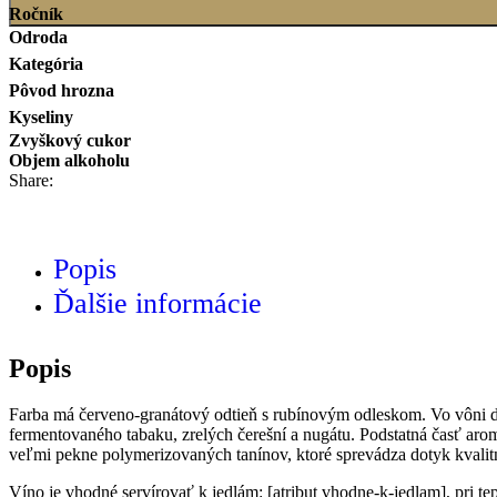
Ročník
Odroda
Kategória
Pôvod hrozna
Kyseliny
Zvyškový cukor
Objem alkoholu
Share:
Popis
Ďalšie informácie
Popis
Farba má červeno-granátový odtieň s rubínovým odleskom. Vo vôni do
fermentovaného tabaku, zrelých čerešní a nugátu. Podstatná časť aroma
veľmi pekne polymerizovaných tanínov, ktoré sprevádza dotyk kvalit
Víno je vhodné servírovať k jedlám: [atribut vhodne-k-jedlam], pri tepl