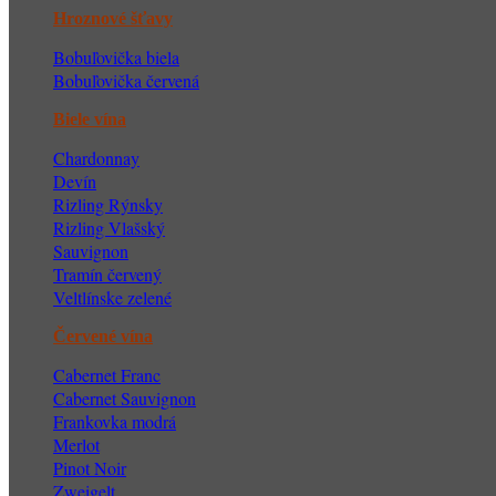
Hroznové šťavy
Bobuľovička biela
Bobuľovička červená
Biele vína
Chardonnay
Devín
Ri
zling Rýnsky
Rizling Vlašský
Sauvignon
Tramín červený
Veltlínske zelené
Červené vína
Cabernet Franc
Cabernet Sauvignon
Frankovka modrá
Merlot
Pinot Noir
Zweigelt