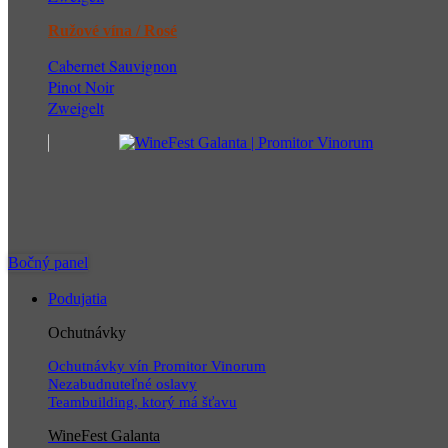
Ružové vína / Rosé
Cabernet Sauvignon
Pinot Noir
Zweigelt
Bočný panel
Podujatia
Ochutnávky
Ochutnávky vín Promitor Vinorum
Nezabudnuteľné oslavy
Teambuilding, ktorý má šťavu
WineFest Galanta