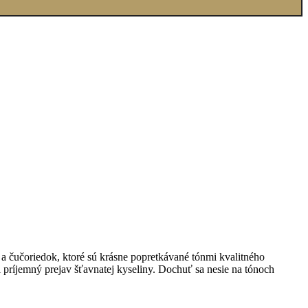
a čučoriedok, ktoré sú krásne popretkávané tónmi kvalitného
i príjemný prejav šťavnatej kyseliny. Dochuť sa nesie na tónoch