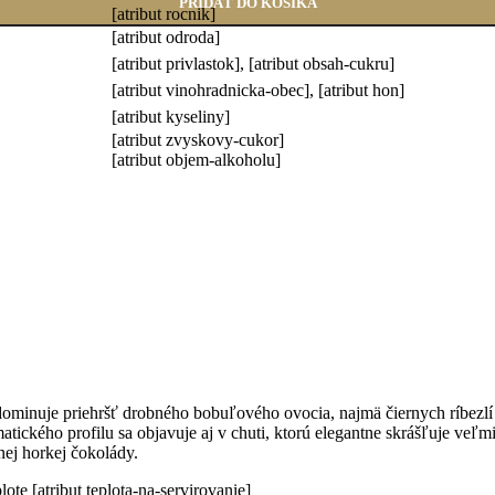
PRIDAŤ DO KOŠÍKA
[atribut rocnik]
[atribut odroda]
[atribut privlastok], [atribut obsah-cukru]
[atribut vinohradnicka-obec], [atribut hon]
[atribut kyseliny]
[atribut zvyskovy-cukor]
[atribut objem-alkoholu]
minuje priehršť drobného bobuľového ovocia, najmä čiernych ríbezlí 
tického profilu sa objavuje aj v chuti, ktorú elegantne skrášľuje veľm
nej horkej čokolády.
ote [atribut teplota-na-servirovanie]