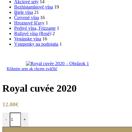
Akciové sety
14
Bezhistamínové vína
19
Biele vína
21
Červené vína
16
Hroznové šťavy
1
Perlivé vína, Frizzante
1
Ružové vína (Rosé)
2
Vegánske vína
16
Vstupenky na podujatia
1
Kliknite sem ak chcete zväčšiť
Royal cuvée 2020
12.00
€
množstvo Royal cuvée 2020
-
+