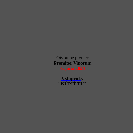
Otvorené pivnice
Promitor Vinorum
8. júna 2024
Vstupenky
"
KÚPIŤ TU
"