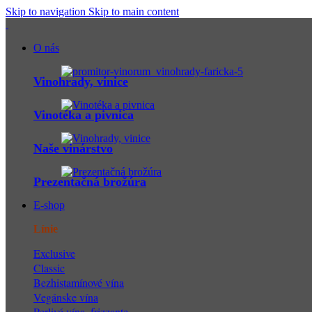
Skip to navigation
Skip to main content
O nás
Vinohrady, vinice
Vinotéka a pivnica
Naše vinárstvo
Prezentačná brožúra
E-shop
Línie
Exclusive
Classic
Bezhistamínové vína
Vegánske vína
Perlivé vína, frizzante