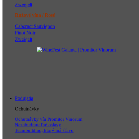
Zweigelt
Ružové vína / Rosé
Cabernet Sauvignon
Pinot Noir
Zweigelt
Podujatia
Ochutnávky
Ochutnávky vín Promitor Vinorum
Nezabudnuteľné oslavy
Teambuilding, ktorý má šťavu