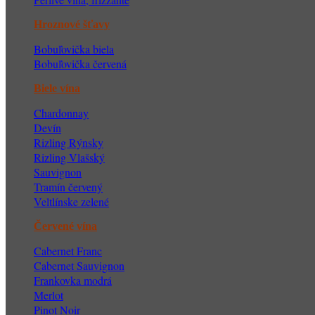
Hroznové šťavy
Bobuľovička biela
Bobuľovička červená
Biele vína
Chardonnay
Devín
Ri
zling Rýnsky
Rizling Vlašský
Sauvignon
Tramín červený
Veltlínske zelené
Červené vína
Cabernet Franc
Cabernet Sauvignon
Frankovka modrá
Merlot
Pinot Noir