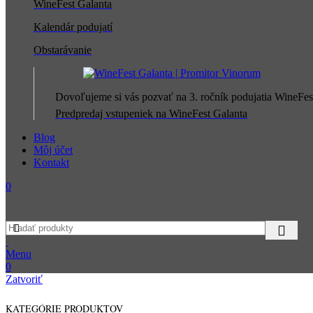
WineFest Galanta
Kalendár podujatí
Obstarávanie
Dovoľujeme si vás pozvať na 3. ročník podujatia WineFes
Predpredaj vstupeniek na WineFest Galanta
Blog
Môj účet
Kontakt
0
Menu
0
Zatvoriť
KATEGÓRIE PRODUKTOV